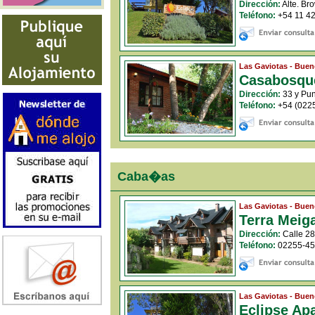
Dirección:
Alte. Br
Teléfono:
+54 11 42
Las Gaviotas - Buen
Casabosqu
Dirección:
33 y Pun
Teléfono:
+54 (0225
Caba�as
Las Gaviotas - Buen
Terra Meig
Dirección:
Calle 28 
Teléfono:
02255-45
Las Gaviotas - Buen
Eclipse A