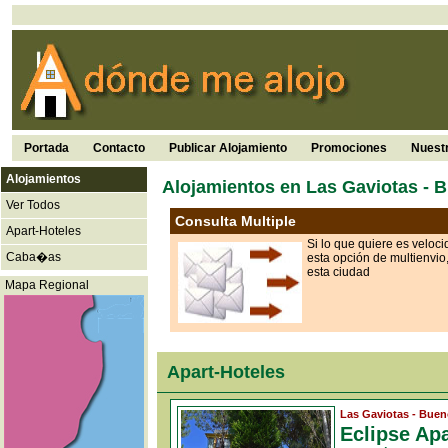
Portada
Contacto
Publicar Alojamiento
Promociones
Nuest
Alojamientos
Alojamientos en Las Gaviotas - 
Ver Todos
Consulta Multiple
Apart-Hoteles
Si lo que quiere es veloc
Caba�as
esta opción de multienvio
esta ciudad
Mapa Regional
Apart-Hoteles
Las Gaviotas - Buen
Eclipse A