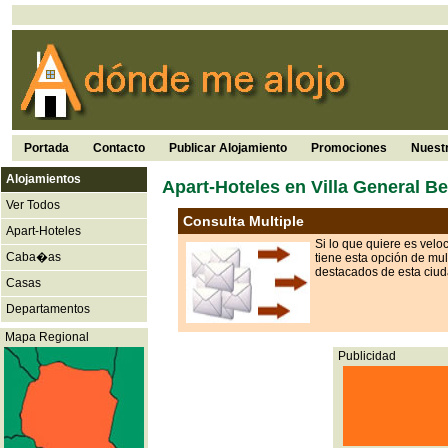
Portada
Contacto
Publicar Alojamiento
Promociones
Nuest
Alojamientos
Apart-Hoteles en Villa General B
Ver Todos
Consulta Multiple
Apart-Hoteles
Si lo que quiere es velo
Caba�as
tiene esta opción de mul
destacados de esta ciu
Casas
Departamentos
Mapa Regional
Publicidad