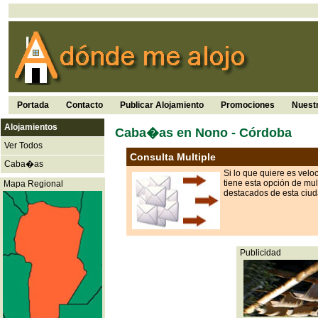
Portada
Contacto
Publicar Alojamiento
Promociones
Nuest
Alojamientos
Caba�as en Nono - Córdoba
Ver Todos
Consulta Multiple
Caba�as
Si lo que quiere es velo
tiene esta opción de mul
Mapa Regional
destacados de esta ciu
Publicidad