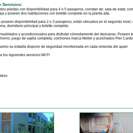
 Servicios:
dos plantas con disponibilidad para 4 o 5 pasajeros, constan de: sala de estar, co
baja y poseen dos habitaciones con toilette completo en la planta alta.
poseen disponibilidad para 2 o 3 pasajeros, están ubicados en el segundo nivel, 
ina, dormitorio principal y toilette completo.
amueblados y acondicionados para disfrutar cómodamente del descanso. Poseen te
 horno, juego de vajilla completa, colchones marca Meller y acolchados Pier Cardi
máximo su estadía dispone de seguridad monitoreada en cada vivienda del apart.
 los siguientes servicios:WI-FI
stros