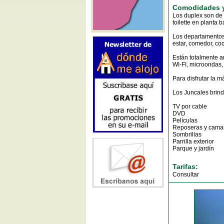
Comodidades y
Los duplex son de 
toilette en planta 
Los departamentos 
estar, comedor, coc
Están totalmente 
WI-FI, microondas,
Para disfrutar la 
Los Juncales brinda
TV por cable
DVD
Películas
Reposeras y cama
Sombrillas
Parrilla exterior
Parque y jardín
Tarifas:
Consultar