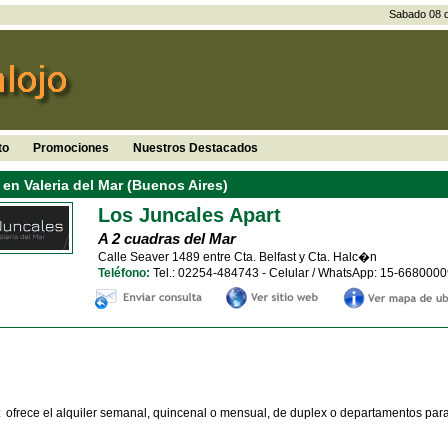
Sabado 08 d
to
Promociones
Nuestros Destacados
en Valeria del Mar (Buenos Aires)
Los Juncales Apart
A 2 cuadras del Mar
Calle Seaver 1489 entre Cta. Belfast y Cta. Halc�n
Teléfono:
Tel.: 02254-484743 - Celular / WhatsApp: 15-668000
 ofrece el alquiler semanal, quincenal o mensual, de duplex o departamentos para 