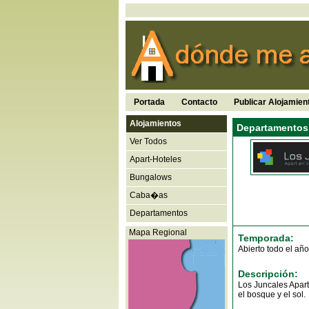
Portada
Contacto
Publicar Alojamien
Alojamientos
Departamentos 
Ver Todos
Apart-Hoteles
Bungalows
Caba�as
Departamentos
Mapa Regional
Temporada:
Abierto todo el año
Descripción:
Los Juncales Apart
el bosque y el sol.