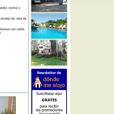
medor, cocina y
constan de: sala de
levisor con cable,
n.